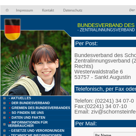
Der 
BUNDESVERBAND DES
- ZENTRALINNUNGSVERBAND (Z
Per Post:
Bundesverband des Scho
Zentralinnungsverband (ZI
Rechts)
Westerwaldstraße 6
53757 - Sankt Augustin
Telefonisch, per Fax ode
- AKTUELLES
Telefon: (02241) 34 07-0
+
DER BUNDESVERBAND
Fax:(02241) 34 07-10
+
GREMIEN DES BUNDESVERBANDES
Email: ziv@schornsteinfe
+
SO FINDEN SIE UNS
+
DATEN UND FAKTEN
Per Mail:
+
INFORMATIONEN FÜR
VERBRAUCHER
- GESETZE UND VERORDNUNGEN
- TECHNISCHE INFORMATIONEN